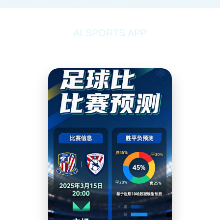
AI SPORTS APP
AI
运